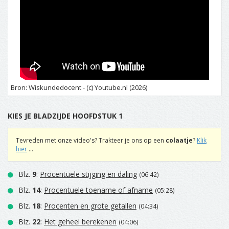
Bron: Wiskundedocent - (c) Youtube.nl (2026)
KIES JE BLADZIJDE HOOFDSTUK 1
Tevreden met onze video's? Trakteer je ons op een
colaatje
?
Klik
hier
...
Blz.
9
:
Procentuele stijging en daling
(06:42)
Blz.
14
:
Procentuele toename of afname
(05:28)
Blz.
18
:
Procenten en grote getallen
(04:34)
Blz.
22
:
Het geheel berekenen
(04:06)