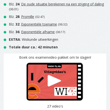
Blz.
24
:
De oude situatie berekenen na een stijging of daling
(06:01)
Blz.
28
:
Promille
(02:47)
Blz.
32
:
Exponentiële toename
(06:32)
Blz.
36
:
Exponentiële afname
(06:17)
EXTRA
: Wiskunde uitwerkingen
Totale duur ca.: 42 minuten
Boek ons examenvideo-pakket om te slagen!
27 video's