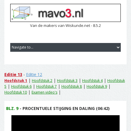
Van de makers van Wiskunde.net - 8.5.2
Editie 13
-
Editie 12
|
|
|
|
Hoofdstuk 1
Hoofdstuk 2
Hoofdstuk 3
Hoofdstuk 4
Hoofdstuk
|
|
|
|
|
5
Hoofdstuk 6
Hoofdstuk 7
Hoofdstuk 8
Hoofdstuk 9
|
|
Hoofdstuk 10
Examen video's
BLZ. 9
- PROCENTUELE STIJGING EN DALING (06:42)